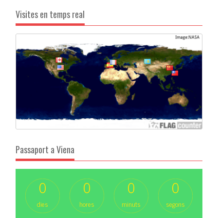
Visites en temps real
Passaport a Viena
0
0
0
0
dies
hores
minuts
segons