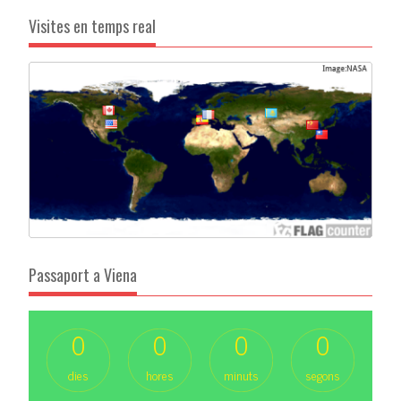
Visites en temps real
Passaport a Viena
0
0
0
0
dies
hores
minuts
segons