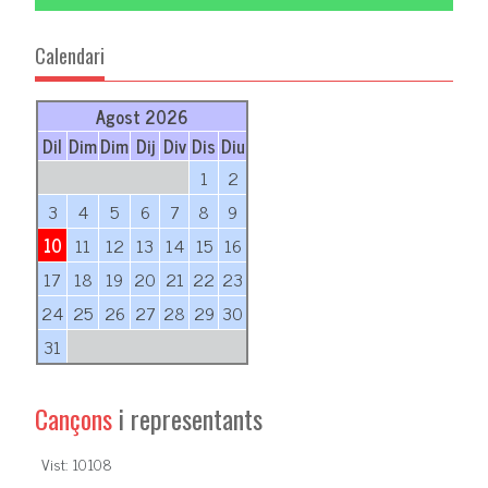
Calendari
Agost 2026
Dil
Dim
Dim
Dij
Div
Dis
Diu
1
2
3
4
5
6
7
8
9
10
11
12
13
14
15
16
17
18
19
20
21
22
23
24
25
26
27
28
29
30
31
Cançons
i representants
Vist: 10108