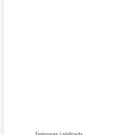
Emissores i pòdcasts